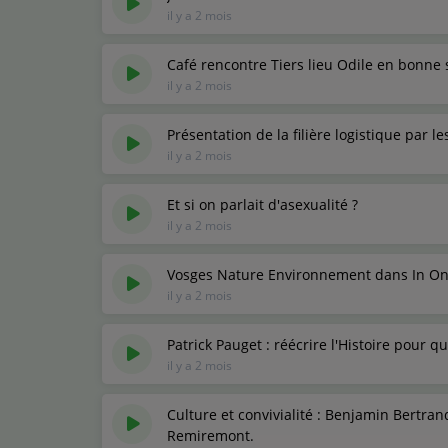
il y a 2 mois
Café rencontre Tiers lieu Odile en bonne 
il y a 2 mois
Présentation de la filière logistique par 
il y a 2 mois
Et si on parlait d'asexualité ?
il y a 2 mois
Vosges Nature Environnement dans In On
il y a 2 mois
Patrick Pauget : réécrire l'Histoire pour 
il y a 2 mois
Culture et convivialité : Benjamin Bertran
Remiremont.