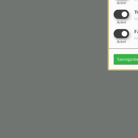
Activé
T
Ut
Activé
F
Ut
Activé
Sauvegarde