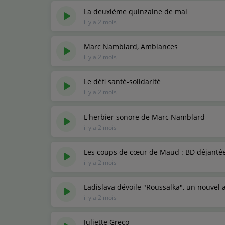
La deuxième quinzaine de mai
il y a 2 mois
Marc Namblard, Ambiances
il y a 2 mois
Le défi santé-solidarité
il y a 2 mois
L'herbier sonore de Marc Namblard
il y a 2 mois
Les coups de cœur de Maud : BD déjantée
il y a 2 mois
Ladislava dévoile "Roussalka", un nouve
il y a 2 mois
Juliette Greco