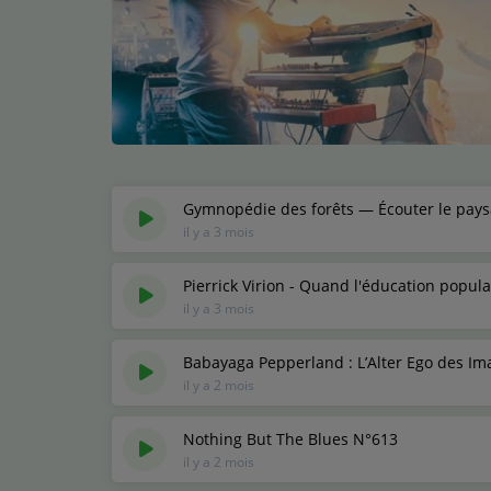
Médias
Podcasts
Photos
Participez
Gymnopédie des forêts — Écouter le pay
il y a 3 mois
Dédicaces
Pierrick Virion - Quand l'éducation popula
Jeux Concours
il y a 3 mois
Contact
Babayaga Pepperland : L’Alter Ego des Im
il y a 2 mois
Nothing But The Blues N°613
il y a 2 mois