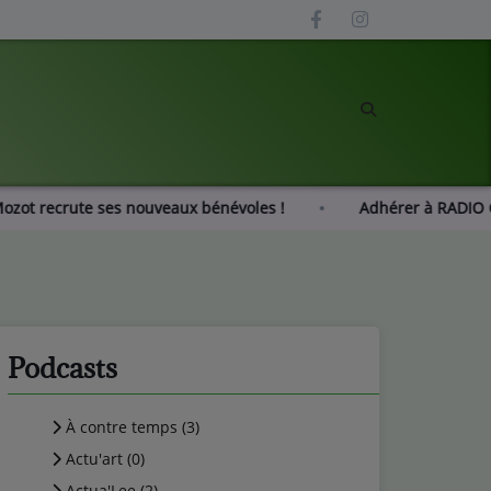
 Gué Mozot recrute ses nouveaux bénévoles !
Adhérer à 
Podcasts
À contre temps (3)
Actu'art (0)
Actua'Lee (2)