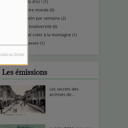
Talents d'ici ! (1)
Un autre monde (0)
Un matin par semaine (2)
Vie et biodiversité (0)
Vivre et créer à la montagne (1)
Vosgeasses (1)
opulsé par Orejime
Les émissions
Les secrets des
archives de
Remiremont