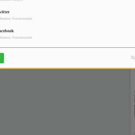
witter
ilisation: Fonctionnalité
acebook
ilisation: Fonctionnalité
Pr
r