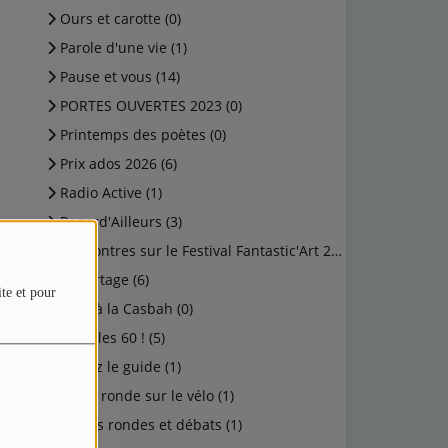
Ours et carotte (0)
Parole d'une vie (1)
Pause et vous (14)
PORTES OUVERTES 2023 (0)
Printemps des poètes (0)
Prix ados 2026 (6)
Radio Active (1)
Regard'Ailleurs (3)
Rencontres sur le Festival Fantastic'Art 2023 (0)
Reportage (6)
ite et pour
Rock à la Casbah (0)
Salut les 60 ! (5)
Suivez le guide (1)
Table ronde sur le vélo (1)
Tables rondes et débats (1)