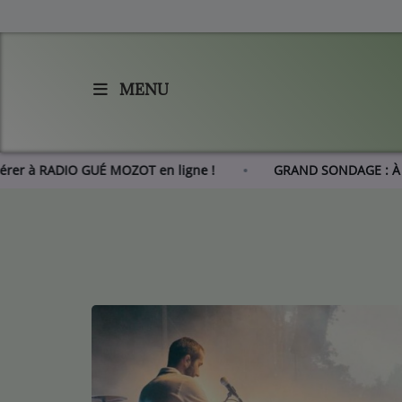
MENU
Accueil
Agenda
Adhérer à RADIO GUÉ MOZOT en ligne !
GRAND SONDAGE
Les actus de RGM
L'histoire de RGM
Radio
Emissions
Equipes