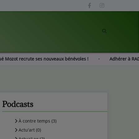
Radio Gué Mozot recrute ses nouveaux bénévoles !
Adhér
Podcasts
À contre temps (3)
Actu'art (0)
Actua'Lee (2)