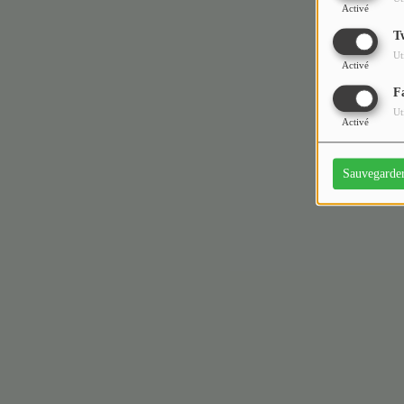
Activé
T
Ut
Activé
F
Ut
Activé
Sauvegarde