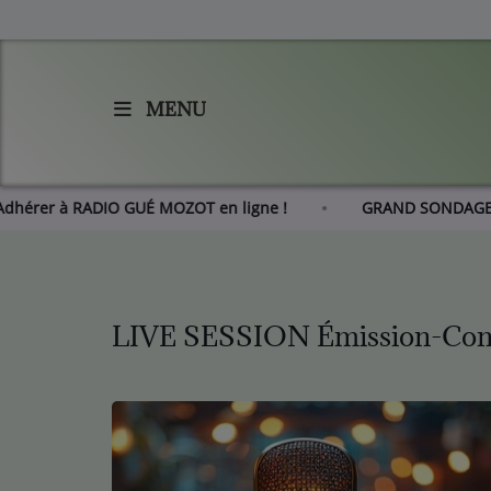
MENU
Accueil
Agenda
Adhérer à RADIO GUÉ MOZOT en ligne !
GRAND SO
Les actus de RGM
L'histoire de RGM
LIVE SESSION Émission-Con
Radio
Emissions
Equipes