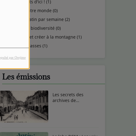
Talents d'ici ! (1)
Un autre monde (0)
Un matin par semaine (2)
Vie et biodiversité (0)
Vivre et créer à la montagne (1)
Vosgeasses (1)
opulsé par Orejime
Les émissions
Les secrets des
archives de
Remiremont