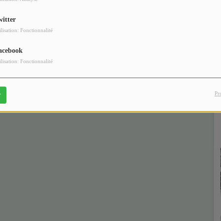
witter
ilisation: Fonctionnalité
acebook
ilisation: Fonctionnalité
Pr
r