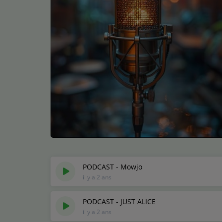
Médias
Podcasts
Photos
Participez
Dédicaces
Jeux Concours
Contact
PODCAST - Mowjo
il y a 2 ans
PODCAST - JUST ALICE
il y a 2 ans