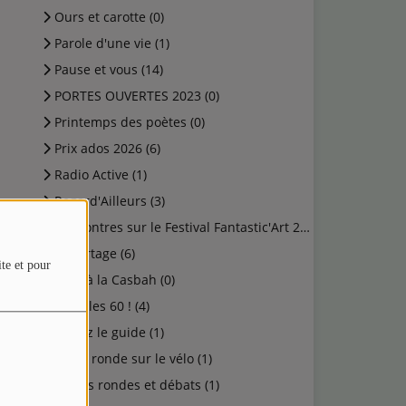
Ours et carotte (0)
Parole d'une vie (1)
Pause et vous (14)
PORTES OUVERTES 2023 (0)
Printemps des poètes (0)
Prix ados 2026 (6)
Radio Active (1)
Regard'Ailleurs (3)
Rencontres sur le Festival Fantastic'Art 2023 (0)
Reportage (6)
ite et pour
Rock à la Casbah (0)
Salut les 60 ! (4)
Suivez le guide (1)
Table ronde sur le vélo (1)
Tables rondes et débats (1)