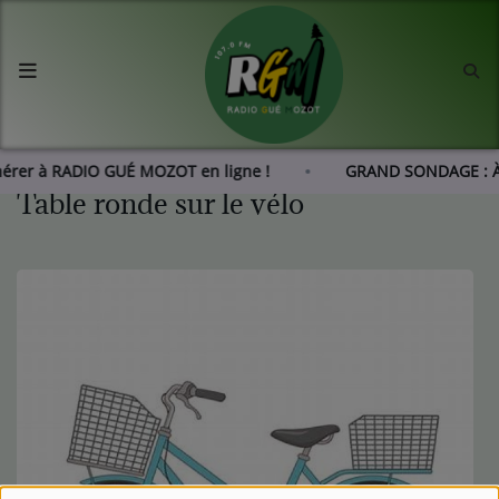
Accueil
Agenda
hérer à RADIO GUÉ MOZOT en ligne !
GRAND SONDAGE : À 
Table ronde sur le vélo
Les actus de RGM
L'histoire de RGM
Radio
Emissions
Equipes