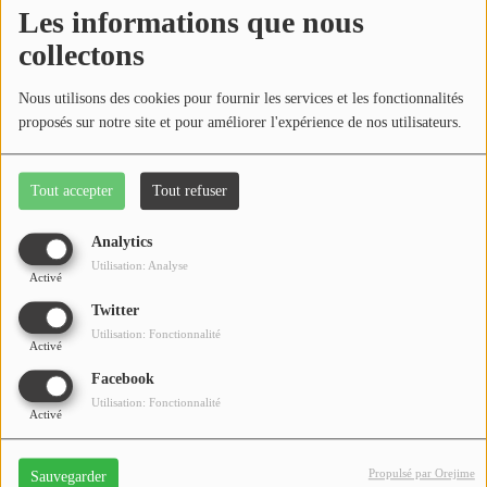
Médias
Les informations que nous
collectons
Podcasts
Photos
Nous utilisons des cookies pour fournir les services et les fonctionnalités
proposés sur notre site et pour améliorer l'expérience de nos utilisateurs.
Participez
Tout accepter
Tout refuser
Dédicaces
Table ronde sur l'usage du vélo
Analytics
Jeux Concours
Utilisation: Analyse
Activé
Twitter
PODCAST - Table ronde : Le vélo quotidien,
Contact
Utilisation: Fonctionnalité
solution gagnante pour les petites villes de
Activé
demain ?
Facebook
il y a 3 ans
Utilisation: Fonctionnalité
Activé
Propulsé par Orejime
Sauvegarder