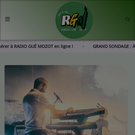
Accueil
Agenda
dhérer à RADIO GUÉ MOZOT en ligne !
GRAND SONDAGE : À
Les actus de RGM
L'histoire de RGM
Radio
Emissions
Equipes