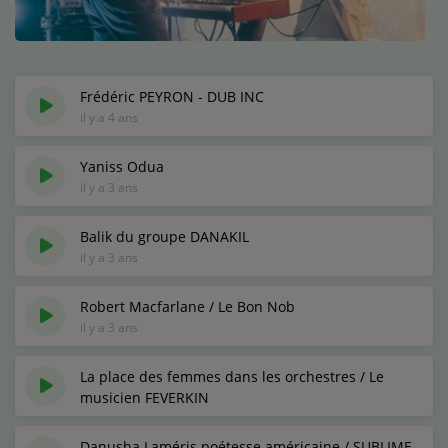
Médias
Podcasts
Photos
Frédéric PEYRON - DUB INC
il y a 4 ans
Participez
Yaniss Odua
il y a 3 ans
Dédicaces
Jeux Concours
Balik du groupe DANAKIL
il y a 3 ans
Contact
Robert Macfarlane / Le Bon Nob
il y a 3 ans
La place des femmes dans les orchestres / Le
musicien FEVERKIN
il y a 3 ans
Danusha Laméris poétesse américaine / SUBLIME