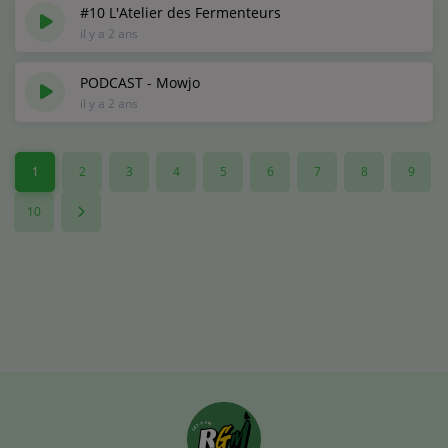
#10 L'Atelier des Fermenteurs
il y a 2 ans
PODCAST - Mowjo
il y a 2 ans
1
2
3
4
5
6
7
8
9
10