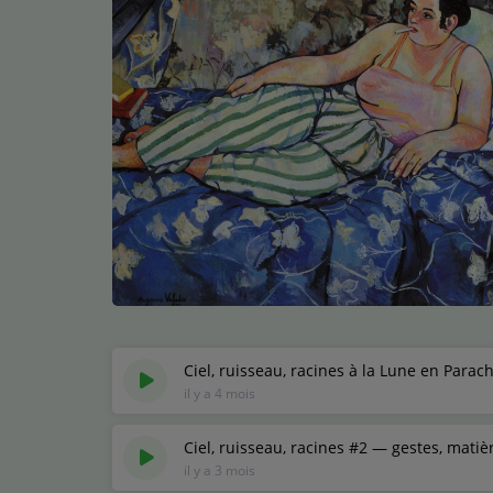
Médias
Podcasts
Photos
Participez
Dédicaces
Jeux Concours
Contact
Ciel, ruisseau, racines à la Lune en Para
il y a 4 mois
Ciel, ruisseau, racines #2 — gestes, matiè
il y a 3 mois