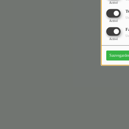
Activé
T
Ut
Activé
F
Ut
Activé
Sauvegarde