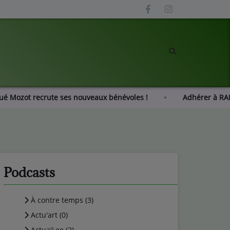
Radio Gué Mozot recrute ses nouveaux bénévoles !
Adhé
Podcasts
À contre temps (3)
Actu'art (0)
Actua'Lee (2)