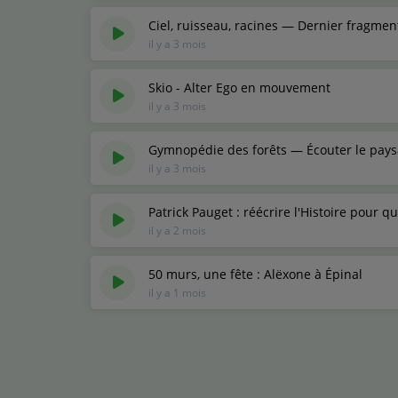
Ciel, ruisseau, racines — Dernier fragmen
il y a 3 mois
Skio - Alter Ego en mouvement
il y a 3 mois
Gymnopédie des forêts — Écouter le pay
il y a 3 mois
Patrick Pauget : réécrire l'Histoire pour 
il y a 2 mois
50 murs, une fête : Alëxone à Épinal
il y a 1 mois