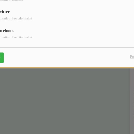
witter
ilisation: Fonctionnalité
acebook
ilisation: Fonctionnalité
Pr
r