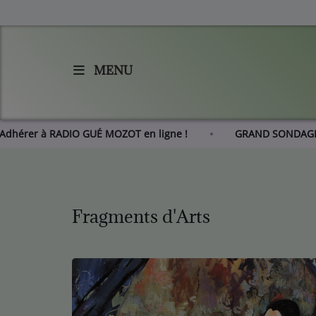
MENU
Accueil
Agenda
Adhérer à RADIO GUÉ MOZOT en ligne !
GRAND S
Les actus de RGM
L'histoire de RGM
Fragments d'Arts
Radio
Emissions
Equipes