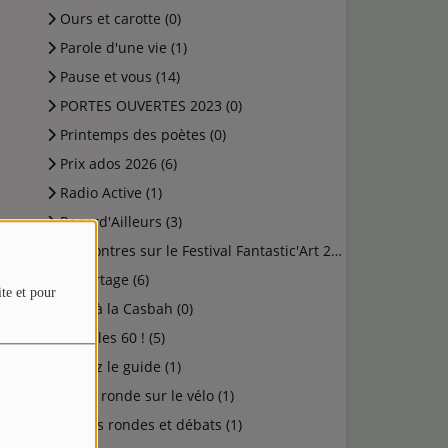
Ours et carotte (0)
Parole d'une vie (1)
Pause et vous (14)
PORTES OUVERTES 2023 (0)
Printemps des poètes (0)
Prix ados 2026 (6)
Radio Active (1)
Regard'Ailleurs (3)
Rencontres sur le Festival Fantastic'Art 2023 (0)
Reportage (6)
ite et pour
Rock à la Casbah (0)
Salut les 60 ! (5)
Suivez le guide (1)
Table ronde sur le vélo (1)
Tables rondes et débats (1)