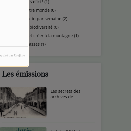
Talents d'ici ! (1)
Un autre monde (0)
Un matin par semaine (2)
Vie et biodiversité (0)
Vivre et créer à la montagne (1)
Vosgeasses (1)
opulsé par Orejime
Les émissions
Les secrets des
archives de
Remiremont