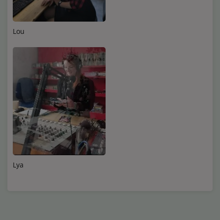
Médias
Podcasts
Lou
Photos
Participez
Dédicaces
Jeux Concours
Contact
Lya