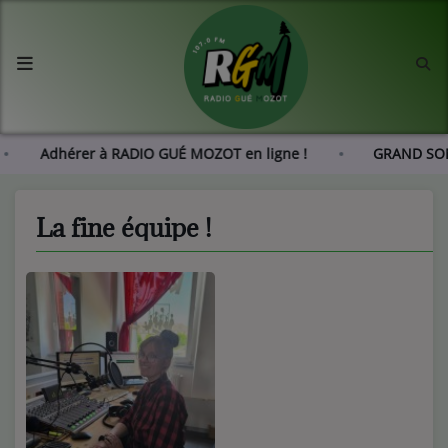
Accueil
Agenda
 !
Adhérer à RADIO GUÉ MOZOT en ligne !
GRAN
Les actus de RGM
La fine équipe !
L'histoire de RGM
Radio
Emissions
Equipes