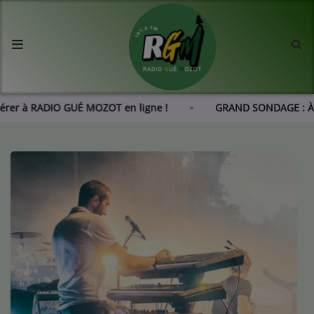
Accueil
Agenda
dhérer à RADIO GUÉ MOZOT en ligne !
GRAND SONDAGE : À
Les actus de RGM
L'histoire de RGM
Radio
Emissions
Equipes