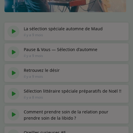
Médias
Podcasts
Photos
La sélection spéciale automne de Maud
il y a 9 mois
Participez
Pause & Vous — Sélection d’automne
il y a 9 mois
Dédicaces
Jeux Concours
Retrouvez le désir
il y a 9 mois
Contact
Sélection littéraire spéciale préparatifs de Noël !!
il y a 8 mois
Comment prendre soin de la relation pour
prendre soin de la libido ?
il y a 8 mois
Oreilles curieuses #5