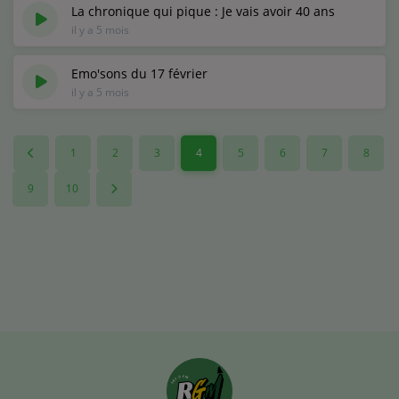
La chronique qui pique : Je vais avoir 40 ans
il y a 5 mois
Emo'sons du 17 février
il y a 5 mois
1
2
3
4
5
6
7
8
9
10