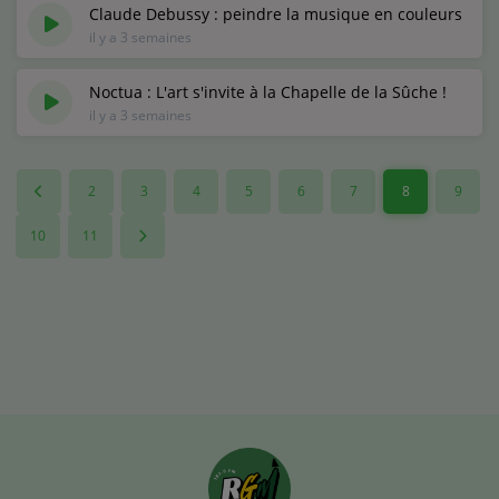
Claude Debussy : peindre la musique en couleurs
il y a 3 semaines
Noctua : L'art s'invite à la Chapelle de la Sûche !
il y a 3 semaines
2
3
4
5
6
7
8
9
10
11