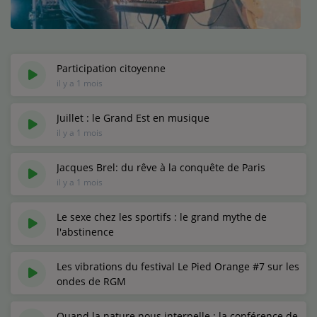
Médias
Podcasts
Photos
Participation citoyenne
il y a 1 mois
Participez
Juillet : le Grand Est en musique
il y a 1 mois
Dédicaces
Jeux Concours
Jacques Brel: du rêve à la conquête de Paris
il y a 1 mois
Contact
Le sexe chez les sportifs : le grand mythe de
l'abstinence
il y a 1 mois
Les vibrations du festival Le Pied Orange #7 sur les
ondes de RGM
il y a 1 mois
Quand la nature nous interpelle : la conférence de