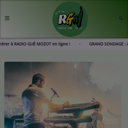
Accueil
Agenda
Adhérer à RADIO GUÉ MOZOT en ligne !
GRAND SONDAGE : 
Les actus de RGM
L'histoire de RGM
Radio
Emissions
Equipes