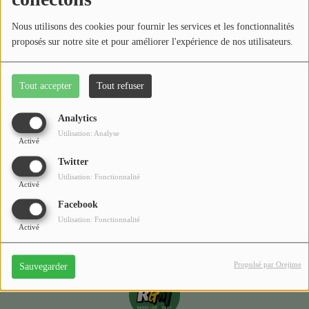
Médias
Nous utilisons des cookies pour fournir les services et les fonctionnalités
Podcasts
proposés sur notre site et pour améliorer l'expérience de nos utilisateurs.
Photos
Tout accepter
Tout refuser
Oups, vous avez
Participez
rencontré une erreur.
Analytics
Dédicaces
Utilisation: Analyse
Activé
Il semble que la page que vous recherchez n’existe plus.
Jeux Concours
Twitter
Utilisation: Fonctionnalité
Activé
Facebook
Contact
Utilisation: Fonctionnalité
Activé
Propulsé par Orejime
Sauvegarder