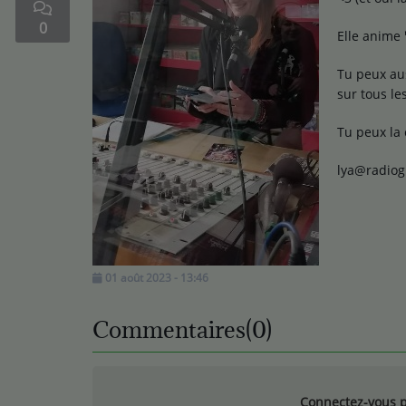
0
Médias
Elle anime
Podcasts
Tu peux aus
sur tous les
Photos
Tu peux la 
Participez
lya@radio
Dédicaces
Jeux Concours
01 août 2023 - 13:46
Contact
Commentaires(0)
Connectez-vous p