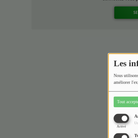
SE
Les in
Nous utilisons
améliorer l'ex
Tout accept
A
Ut
Activé
T