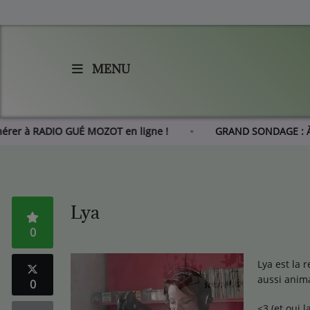
MENU
Accueil
Agenda
Adhérer à RADIO GUÉ MOZOT en ligne !
GRAND SONDAGE
Les actus de RGM
L'histoire de RGM
Lya
0
Radio
Emissions
Lya est la 
aussi anim
0
Equipes
<3 (et oui 