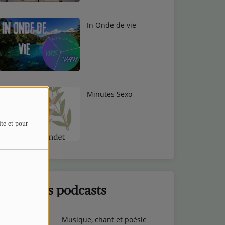
In Onde de vie
Minutes Sexo
ite et pour
Derniers podcasts
Musique, chant et poésie