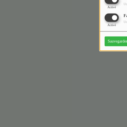
Ut
Activé
F
Ut
Activé
Sauvegarde