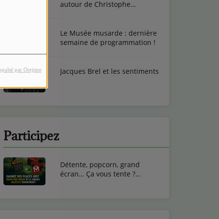
autour de Christophe
Toussaint
Le Musée musarde : dernière
semaine de programmation !
opulsé par Orejime
Jacques Brel et les sentiments
Participez
Détente, popcorn, grand
écran… Ça vous tente ?
Gagnez vos entrées ciné au
Cinéma Majestic de
Remiremont !