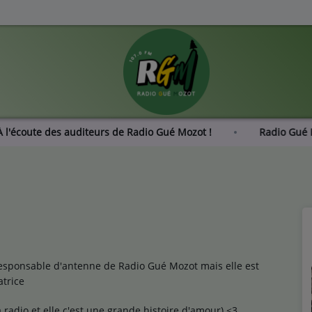
 : À l'écoute des auditeurs de Radio Gué Mozot !
Radio
responsable d'antenne de Radio Gué Mozot mais elle est
atrice
la radio et elle c'est une grande histoire d'amour) <3