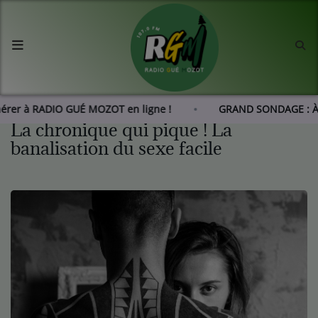
Accueil
Agenda
hérer à RADIO GUÉ MOZOT en ligne !
GRAND SONDAGE : À
La chronique qui pique ! La
Les actus de RGM
banalisation du sexe facile
L'histoire de RGM
Radio
Emissions
Equipes