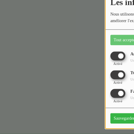
Les in
Médias
Nous utilisons
améliorer l'ex
Podcasts
Photos
Tout accept
Participez
A
Ut
Activé
Dédicaces
T
Oups,
Jeux Concours
Ut
Activé
F
Contact
Ut
Activé
Sauvegarde