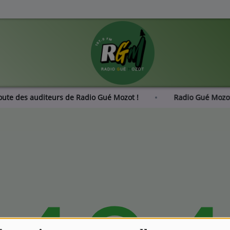
coute des auditeurs de Radio Gué Mozot !
Radio Gué Moz