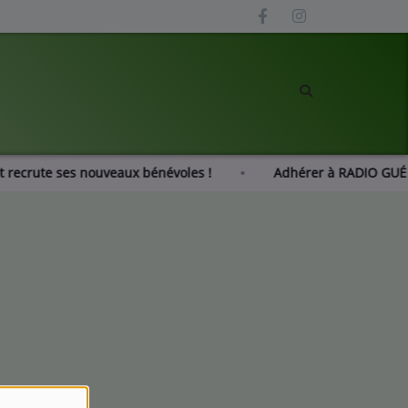
ot recrute ses nouveaux bénévoles !
Adhérer à RADIO G