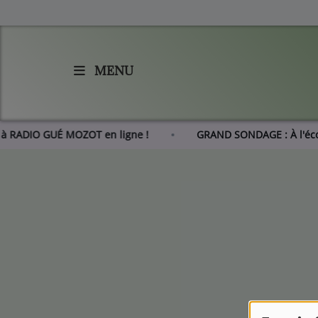
MENU
Accueil
Agenda
er à RADIO GUÉ MOZOT en ligne !
GRAND SONDAGE : À l'é
Les actus de RGM
L'histoire de RGM
Radio
Emissions
Equipes