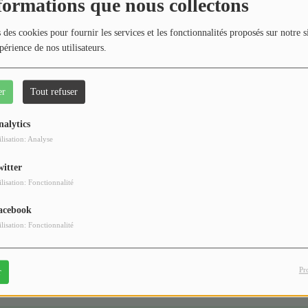
404
formations que nous collectons
 des cookies pour fournir les services et les fonctionnalités proposés sur notre s
périence de nos utilisateurs.
er
Tout refuser
nalytics
ilisation: Analyse
witter
 vous avez rencontré une e
ilisation: Fonctionnalité
Il semble que la page que vous recherchez n’existe plus.
acebook
ilisation: Fonctionnalité
Pr
r