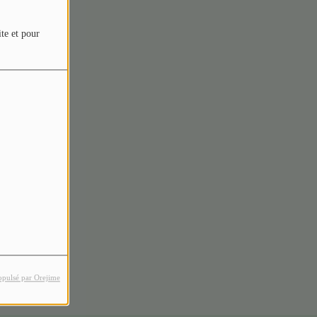
ite et pour
rreur.
opulsé par Orejime