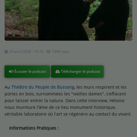
Médias
Podcasts
Photos
Participez
29 avril 2026 - 16:16
-
1444 vues
Dédicaces
Télécharger le podcast
Jeux Concours
Écouter le podcast
Au
Théâtre du Peuple de Bussang
, les murs respirent et les
Contact
portes en bois, surnommées les "vieilles dames", s'effacent
pour laisser entrer la nature. Dans cette interview, Héloïse
nous murmure l'âme de ce lieu monument historique,
véritable laboratoire où l'art se régénère au contact du vivant.
Informations Pratiques :