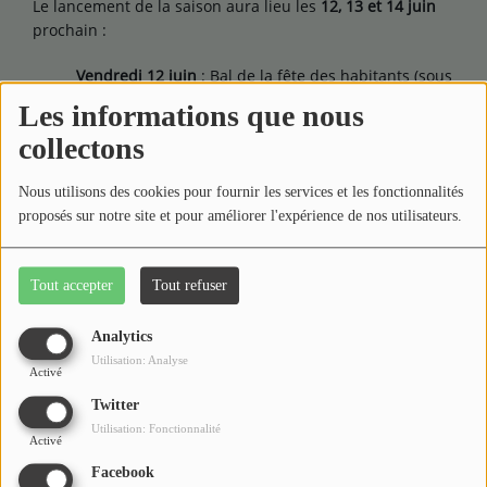
Le lancement de la saison aura lieu les
12, 13 et 14 juin
prochain :
Vendredi 12 juin
: Bal de la fête des habitants (sous
la Mouline).
Les informations que nous
collectons
Samedi 13 juin
: Répétition publique pour
découvrir les coulisses d'une création.
Nous utilisons des cookies pour fournir les services et les fonctionnalités
Dimanche 14 juin
: Journée portes ouvertes (décors,
proposés sur notre site et pour améliorer l'expérience de nos utilisateurs.
costumes et rencontres avec les artistes).
Tout accepter
Tout refuser
Analytics
Utilisation: Analyse
Activé
Twitter
Utilisation: Fonctionnalité
Activé
Facebook