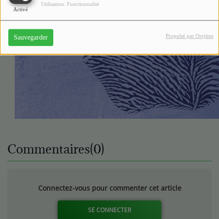
Utilisation: Fonctionnalité
Activé
Propulsé par Orejime
Sauvegarder
Commentaires(0)
Connectez-vous pour commenter cet article
SE CONNECTER