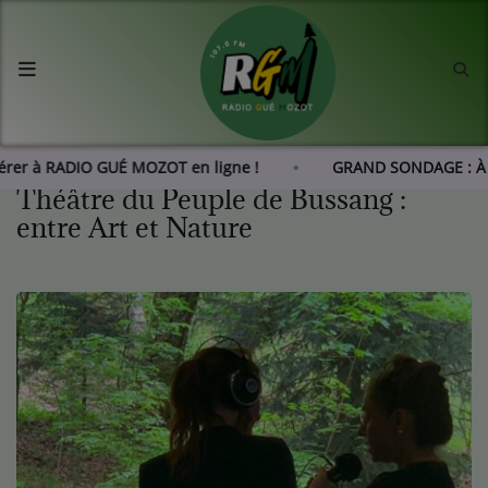
Accueil
Agenda
dhérer à RADIO GUÉ MOZOT en ligne !
GRAND SONDAGE : À
Théâtre du Peuple de Bussang :
Les actus de RGM
entre Art et Nature
L'histoire de RGM
Radio
Emissions
Equipes