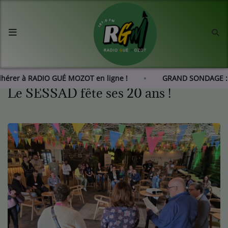
Accueil
Agenda
Adhérer à RADIO GUÉ MOZOT en ligne !
GRAND SONDAGE :
Le SESSAD fête ses 20 ans !
Les actus de RGM
L'histoire de RGM
Radio
Emissions
Equipes