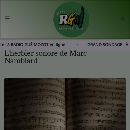
Accueil
Agenda
érer à RADIO GUÉ MOZOT en ligne !
GRAND SONDAGE : À 
L'herbier sonore de Marc
Les actus de RGM
Namblard
L'histoire de RGM
Radio
Emissions
Equipes