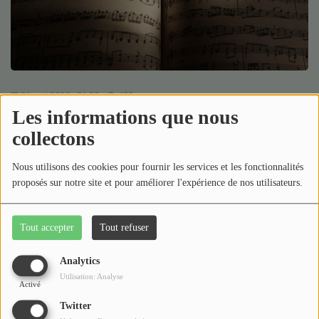
Médias
Podcasts
Photos
31 mai 2026 - 21:00
-
455 vues
Participez
Les informations que nous
collectons
Dédicaces
Télécharger le podcast
Écouter le podcast
Jeux Concours
Nous utilisons des cookies pour fournir les services et les fonctionnalités
Cette semaine dans l'heure musicale, Georges vous propose
proposés sur notre site et pour améliorer l'expérience de nos utilisateurs.
de continuer l'écoute de l'oevre de Marc Namblard dans son
herbier sonor !
Contact
Tout accepter
Tout refuser
A écouter le dimanche à 20h sur
Radio Gué Mozot
!
Analytics
Utilisation: Analyse
Activé
Commentaires(0)
Twitter