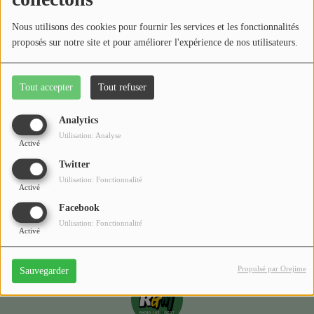
Médias
Nous utilisons des cookies pour fournir les services et les fonctionnalités
Podcasts
proposés sur notre site et pour améliorer l'expérience de nos utilisateurs.
Photos
Tout accepter
Tout refuser
Oups, vous avez
Participez
rencontré une erreur.
Analytics
Dédicaces
Utilisation: Analyse
Activé
Il semble que la page que vous recherchez n’existe plus.
Jeux Concours
Twitter
Utilisation: Fonctionnalité
Activé
Facebook
Contact
Utilisation: Fonctionnalité
Activé
Propulsé par Orejime
Sauvegarder