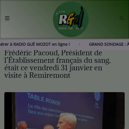
Accueil
Agenda
dhérer à RADIO GUÉ MOZOT en ligne !
GRAND SONDAGE : À
Frédéric Pacoud, Président de
Les actus de RGM
l’Établissement français du sang,
était ce vendredi 31 janvier en
L'histoire de RGM
visite à Remiremont
Radio
Emissions
Equipes