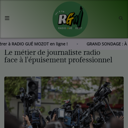
Accueil
Agenda
hérer à RADIO GUÉ MOZOT en ligne !
GRAND SONDAGE : À 
Le métier de journaliste radio
Les actus de RGM
face à l'épuisement professionnel
L'histoire de RGM
Radio
Emissions
Equipes