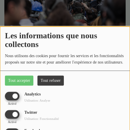
Médias
Podcasts
Photos
Les informations que nous
23 septembre 2025 - 16:16
-
1677 vues
collectons
Participez
Dédicaces
Nous utilisons des cookies pour fournir les services et les fonctionnalités
Télécharger le podcast
Écouter le podcast
proposés sur notre site et pour améliorer l'expérience de nos utilisateurs.
Jeux Concours
Catherine recevait Thierry Collin journaliste au sein d'un
réseau de radio.
Tout accepter
Tout refuser
Contact
Analytics
Commentaires(0)
Utilisation: Analyse
Activé
Twitter
Utilisation: Fonctionnalité
Connectez-vous pour commenter cet article
Activé