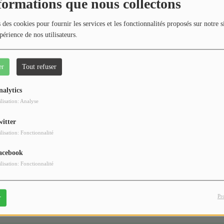
404
formations que nous collectons
 des cookies pour fournir les services et les fonctionnalités proposés sur notre s
périence de nos utilisateurs.
er
Tout refuser
nalytics
ilisation: Analyse
witter
 vous avez rencontré une e
ilisation: Fonctionnalité
Il semble que la page que vous recherchez n’existe plus.
acebook
ilisation: Fonctionnalité
Pr
r