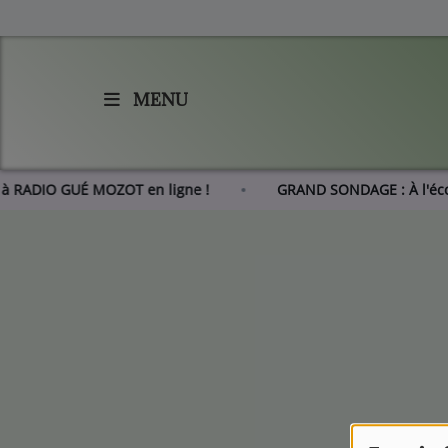
MENU
Accueil
Agenda
er à RADIO GUÉ MOZOT en ligne !
GRAND SONDAGE : À l'é
Les actus de RGM
L'histoire de RGM
Radio
Emissions
Equipes