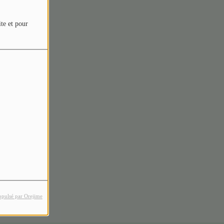
ite et pour
rreur.
opulsé par Orejime