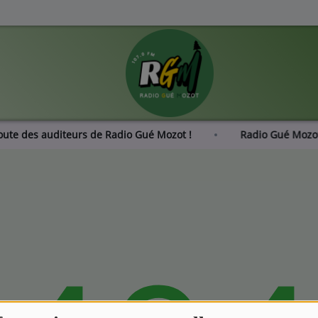
coute des auditeurs de Radio Gué Mozot !
Radio Gué Moz