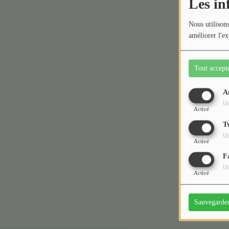
Les in
Médias
Nous utilisons
améliorer l'ex
Podcasts
Photos
Tout accept
Participez
A
Ut
Activé
Dédicaces
T
Oups,
Jeux Concours
Ut
Activé
F
Contact
Ut
Activé
Sauvegarde