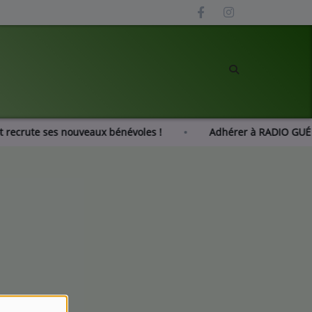
ot recrute ses nouveaux bénévoles !
Adhérer à RADIO G