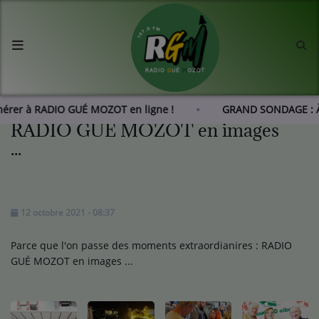
Accueil
Agenda
dhérer à RADIO GUÉ MOZOT en ligne !
GRAND SONDAGE : À
RADIO GUÉ MOZOT en images
Les actus de RGM
...
L'histoire de RGM
12 octobre 2021 - 08:37
Radio
Parce que l'on passe des moments extraordianires : RADIO
Emissions
GUÉ MOZOT en images ...
Equipes