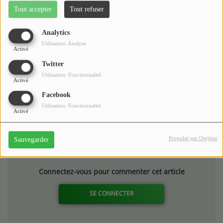
Tout accepter
Tout refuser
Analytics
Utilisation: Analyse
Activé
Twitter
Utilisation: Fonctionnalité
Activé
Facebook
Utilisation: Fonctionnalité
Activé
Commentaires(0)
Propulsé par Orejime
Sauvegarder
Connectez-vous pour commenter cet article
SE CONNECTER